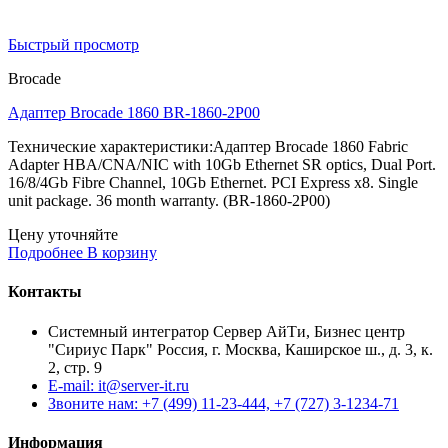
Быстрый просмотр
Brocade
Адаптер Brocade 1860 BR-1860-2P00
Технические характеристики:Адаптер Brocade 1860 Fabric
Adapter HBA/CNA/NIC with 10Gb Ethernet SR optics, Dual Port.
16/8/4Gb Fibre Channel, 10Gb Ethernet. PCI Express x8. Single
unit package. 36 month warranty. (BR-1860-2P00)
Цену уточняйте
Подробнее
В корзину
Контакты
Системный интегратор Сервер АйТи, Бизнес центр
"Сириус Парк" Россия, г. Москва, Каширское ш., д. 3, к.
2, стр. 9
E-mail: it@server-it.ru
Звоните нам: +7 (499) 11-23-444, +7 (727) 3-1234-71
Информация