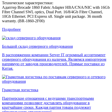
Технические характеристики:
Адаптер Brocade 1860 Fabric Adapter HBA/CNA/NIC with 16Gb
Fibre Channel SWL optics, Dual Port. 16/8/4Gb Fibre Channel,
10Gb Ethernet. PCI Express x8. Single unit package. 36 month
warranty. (BR-1860-2F00)
Подробнее
Большой склад серверного оборудования
В распоряжении компании Server IT огромный ассортимент
серверного оборудования из наличия. Являемся импортером
напрямую от заводов производителей. Прямые поставки из
Китая.
Грамотная логистика
Партнерские отношения с ведущими транспортными
компаниями позволяют доставлять оборудование в
кратчайшие сроки. Каждая партия товара подлежит
обязательному страхованию!