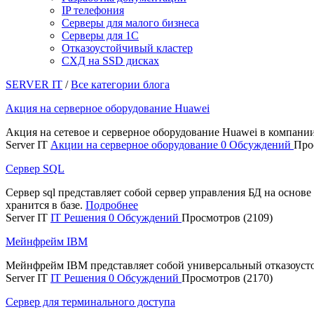
IP телефония
Серверы для малого бизнеса
Серверы для 1С
Отказоустойчивый кластер
СХД на SSD дисках
SERVER IT
/
Все категории блога
Акция на серверное оборудование Huawei
Акция на сетевое и серверное оборудование Huawei в компани
Server IT
Акции на серверное оборудование
0 Обсуждений
Про
Сервер SQL
Сервер sql представляет собой сервер управления БД на основ
хранится в базе.
Подробнее
Server IT
IT Решения
0 Обсуждений
Просмотров (2109)
Мейнфрейм IBM
Мейнфрейм IBM представляет собой универсальный отказоуст
Server IT
IT Решения
0 Обсуждений
Просмотров (2170)
Сервер для терминального доступа