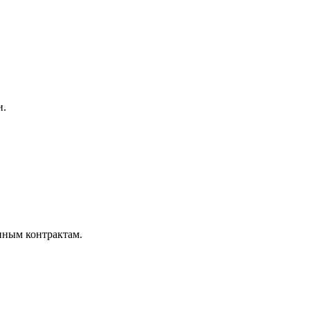
и.
нным контрактам.