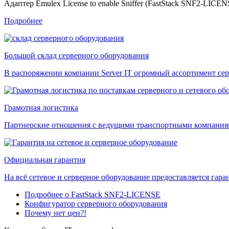
Адаптер Emulex License to enable Sniffer (FastStack SNF2-LICEN
Подробнее
Большой склад серверного оборудования
В распоряжении компании Server IT огромный ассортимент сер
Грамотная логистика
Партнерские отношения с ведущими транспортными компаниями
Официальная гарантия
На всё сетевое и серверное оборудование предоставляется гаран
Подробнее о FastStack SNF2-LICENSE
Конфигуратор серверного оборудования
Почему нет цен?!