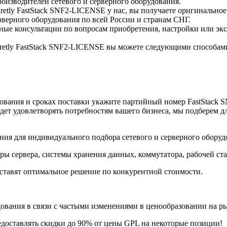
оизводителей сетевого и серверного оборудования.
paretly FastStack SNF2-LICENSE у нас, вы получаете оригинальн
верного оборудования по всей России и странам СНГ.
е консультации по вопросам приобретения, настройки или экс
eparetly FastStack SNF2-LICENSE вы можете следующими способам
вания и сроках поставки укажите партийный номер FastStack 
дет удовлетворять потребностям вашего бизнеса, мы подберем д
ия для индивидуального подбора сетевого и серверного оборуд
ры сервера, системы хранения данных, коммутатора, рабочей ст
ставят оптимальное решение по конкурентной стоимости.
ания в связи с частыми изменениями в ценообразовании на рынк
едоставлять скидки до 90% от цены GPL на некоторые позиции!