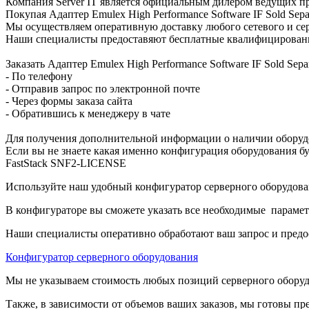
Компания Server IT является официальным дилером ведущих пр
Покупая Адаптер Emulex High Performance Software IF Sold Se
Мы осуществляем оперативную доставку любого сетевого и сер
Наши специалисты предоставяют бесплатные квалифицированны
Заказать Адаптер Emulex High Performance Software IF Sold S
- По телефону
- Отправив запрос по электронной почте
- Через формы заказа сайта
- Обратившись к менеджеру в чате
Для получения дополнительной информации о наличии оборудо
Если вы не знаете какая именно конфигурация оборудования бу
FastStack SNF2-LICENSE
Используйте наш удобный конфигуратор серверного оборудован
В конфигураторе вы сможете указать все необходимые парамет
Наши специалисты оперативно обработают ваш запрос и предо
Конфигуратор серверного оборудования
Мы не указываем стоимость любых позиций серверного оборудов
Также, в зависимости от объемов ваших заказов, мы готовы пр