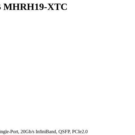
 IB MHRH19-XTC
e-Port, 20Gb/s InfiniBand, QSFP, PCIe2.0