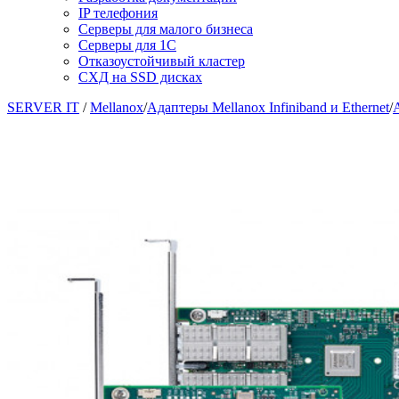
IP телефония
Серверы для малого бизнеса
Серверы для 1С
Отказоустойчивый кластер
СХД на SSD дисках
SERVER IT
/
Mellanox
/
Адаптеры Mellanox Infiniband и Ethernet
/