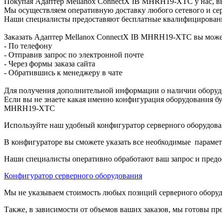
Покупая Адаптер Mellanox ConnectX IB MHRH19-XTC у нас, вы
Мы осуществляем оперативную доставку любого сетевого и сер
Наши специалисты предоставяют бесплатные квалифицированны
Заказать Адаптер Mellanox ConnectX IB MHRH19-XTC вы мож
- По телефону
- Отправив запрос по электронной почте
- Через формы заказа сайта
- Обратившись к менеджеру в чате
Для получения дополнительной информации о наличии оборуд
Если вы не знаете какая именно конфигурация оборудования бу
MHRH19-XTC
Используйте наш удобный конфигуратор серверного оборудован
В конфигураторе вы сможете указать все необходимые парамет
Наши специалисты оперативно обработают ваш запрос и предо
Конфигуратор серверного оборудования
Мы не указываем стоимость любых позиций серверного оборудов
Также, в зависимости от объемов ваших заказов, мы готовы пр