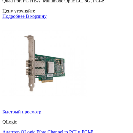
Quad Port FC HBA, Multimode Optic LC, 8G, PCI-e
Цену уточняйте
Подробнее
В корзину
Быстрый просмотр
QLogic
Адаптер QLogic Fibre Channel to PCI и PCI-E...