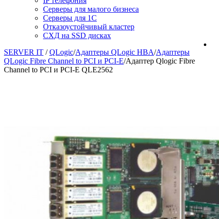
IP телефония
Серверы для малого бизнеса
Серверы для 1С
Отказоустойчивый кластер
СХД на SSD дисках
SERVER IT
/
QLogic
/
Адаптеры QLogic HBA
/
Адаптеры
QLogic Fibre Channel to PCI и PCI-E
/
Адаптер Qlogic Fibre
Channel to PCI и PCI-E QLE2562