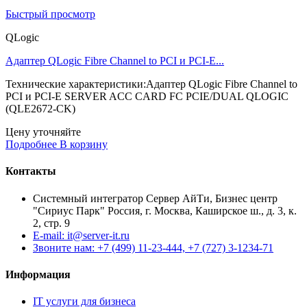
Быстрый просмотр
QLogic
Адаптер QLogic Fibre Channel to PCI и PCI-E...
Технические характеристики:Адаптер QLogic Fibre Channel to
PCI и PCI-E SERVER ACC CARD FC PCIE/DUAL QLOGIC
(QLE2672-CK)
Цену уточняйте
Подробнее
В корзину
Контакты
Системный интегратор Сервер АйТи, Бизнес центр
"Сириус Парк" Россия, г. Москва, Каширское ш., д. 3, к.
2, стр. 9
E-mail: it@server-it.ru
Звоните нам: +7 (499) 11-23-444, +7 (727) 3-1234-71
Информация
IT услуги для бизнеса