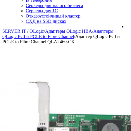
IP телефония
Серверы для малого бизнеса
Серверы для 1С
Отказоустойчивый кластер
СХД на SSD дисках
SERVER IT
/
QLogic
/
Адаптеры QLogic HBA
/
Адаптеры
QLogic PCI и PCI-E to Fibre Channel
/
Адаптер QLogic PCI и
PCI-E to Fibre Channel QLA2460-CK