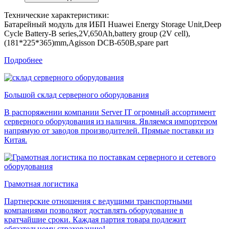
Технические характеристики:
Батарейный модуль для ИБП Huawei Energy Storage Unit,Deep
Cycle Battery-B series,2V,650Ah,battery group (2V cell),
(181*225*365)mm,Agisson DCB-650B,spare part
Подробнее
Большой склад серверного оборудования
В распоряжении компании Server IT огромный ассортимент
серверного оборудования из наличия. Являемся импортером
напрямую от заводов производителей. Прямые поставки из
Китая.
Грамотная логистика
Партнерские отношения с ведущими транспортными
компаниями позволяют доставлять оборудование в
кратчайшие сроки. Каждая партия товара подлежит
обязательному страхованию!