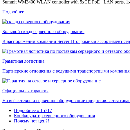
Summit WM3400 WLAN controller with 5xGE PoE+ LAN ports, 1xGE WA
Подробнее
Большой склад серверного оборудования
В распоряжении компании Server IT огромный ассортимент сер
Грамотная логистика
Партнерские отношения с ведущими транспортными компаниями
Официальная гарантия
На всё сетевое и серверное оборудование предоставляется гаран
Подробнее о 15717
Конфигуратор серверного оборудования
Почему нет цен?!