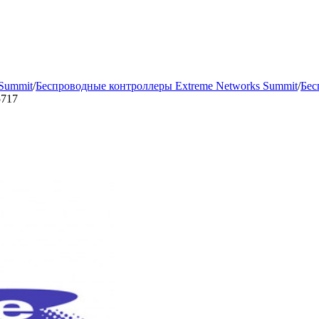
Summit
/
Беспроводные контроллеры Extreme Networks Summit
/
Бес
5717