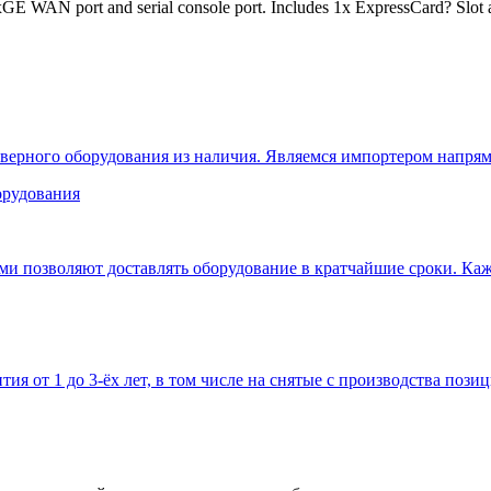
N port and serial console port. Includes 1x ExpressCard? Slot and
верного оборудования из наличия. Являемся импортером напрям
 позволяют доставлять оборудование в кратчайшие сроки. Кажд
тия от 1 до 3-ёх лет, в том числе на снятые с производства позиц