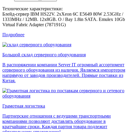
Технические характеристики:
Блейд-сервер IBM HS22V. 2xXeon 6C E5649 80W 2.53GHz /
1333MHz / 12MB. 12x8GB. O / Bay 1.8in SATA. Emulex 10Gb
Virtual Fabric Adapter (787191G)
Подробнее
Большой склад серверного оборудования
В распоряжении компании Server IT огромный ассортимент
серверного оборудования из наличия. Являемся импортером
напрямую от заводов производителей. Прямые поставки из
Китая.
Грамотная логистика
Партнерские отношения с ведущими транспортными
компаниями позволяют доставлять оборудование в
кратчайшие сроки. Каждая партия товара подлежит
обязательному страхованию!