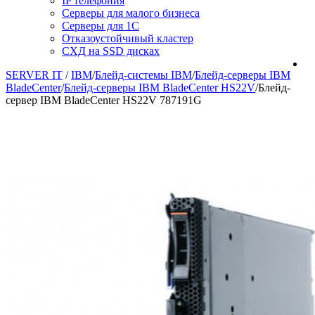
IP телефония
Серверы для малого бизнеса
Серверы для 1С
Отказоустойчивый кластер
СХД на SSD дисках
SERVER IT
/
IBM
/
Блейд-системы IBM
/
Блейд-серверы IBM
BladeCenter
/
Блейд-серверы IBM BladeCenter HS22V
/
Блейд-
сервер IBM BladeCenter HS22V 787191G