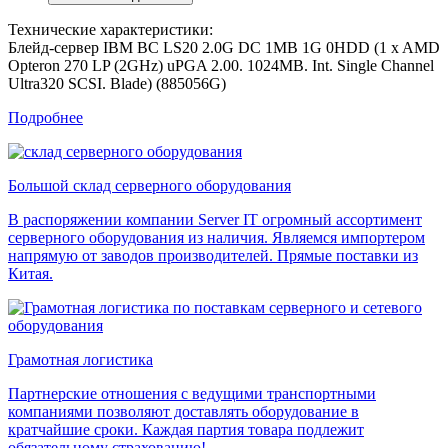
Технические характеристики:
Блейд-сервер IBM BC LS20 2.0G DC 1MB 1G 0HDD (1 x AMD
Opteron 270 LP (2GHz) uPGA 2.00. 1024MB. Int. Single Channel
Ultra320 SCSI. Blade) (885056G)
Подробнее
Большой склад серверного оборудования
В распоряжении компании Server IT огромный ассортимент
серверного оборудования из наличия. Являемся импортером
напрямую от заводов производителей. Прямые поставки из
Китая.
Грамотная логистика
Партнерские отношения с ведущими транспортными
компаниями позволяют доставлять оборудование в
кратчайшие сроки. Каждая партия товара подлежит
обязательному страхованию!