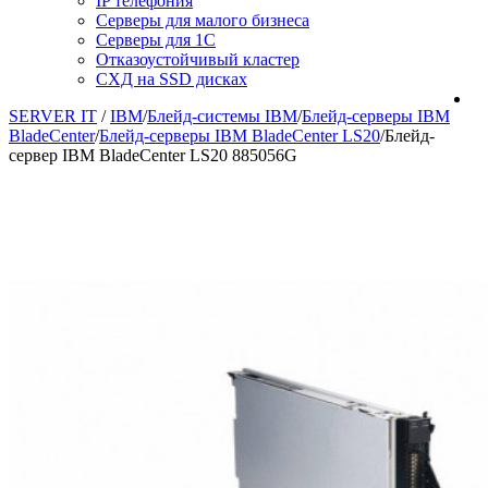
IP телефония
Серверы для малого бизнеса
Серверы для 1С
Отказоустойчивый кластер
СХД на SSD дисках
SERVER IT
/
IBM
/
Блейд-системы IBM
/
Блейд-серверы IBM
BladeCenter
/
Блейд-серверы IBM BladeCenter LS20
/
Блейд-
сервер IBM BladeCenter LS20 885056G