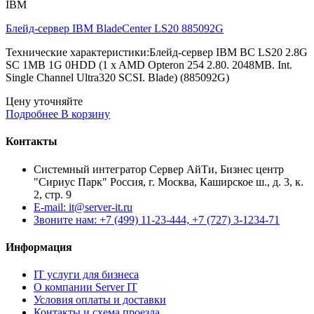
IBM
Блейд-сервер IBM BladeCenter LS20 885092G
Технические характеристики:Блейд-сервер IBM BC LS20 2.8G
SC 1MB 1G 0HDD (1 x AMD Opteron 254 2.80. 2048MB. Int.
Single Channel Ultra320 SCSI. Blade) (885092G)
Цену уточняйте
Подробнее
В корзину
Контакты
Системный интегратор Сервер АйТи, Бизнес центр
"Сириус Парк" Россия, г. Москва, Каширское ш., д. 3, к.
2, стр. 9
E-mail: it@server-it.ru
Звоните нам: +7 (499) 11-23-444, +7 (727) 3-1234-71
Информация
IT услуги для бизнеса
О компании Server IT
Условия оплаты и доставки
Контакты и схема проезда