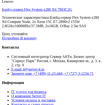
Lenovo
Блейд-сервер Flex System x280 X6 7903C2G
Технические характеристики:Блейд-сервер Flex System x280
X6 Compute Node, 2x Xeon 15C E7-2890v2 155W
2.8GHz/1600MHz/37.5MB, 2x16GB, O/Bay 2.5in SAS
Цену уточняйте
Подробнее
В корзину
Контакты
Системный интегратор Сервер АйТи, Бизнес центр
"Сириус Парк" Россия, г. Москва, Каширское ш., д. 3, к.
2, стр. 9
E-mail: it@server-it.ru
Звоните нам: +7 (499) 11-23-444, +7 (727) 3-1234-71
Информация
IT услуги для бизнеса
О компании Server IT
Условия оплаты и доставки
Контакты и схема проезда