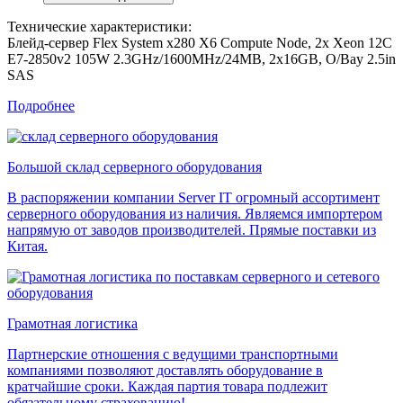
Технические характеристики:
Блейд-сервер Flex System x280 X6 Compute Node, 2x Xeon 12C
E7-2850v2 105W 2.3GHz/1600MHz/24MB, 2x16GB, O/Bay 2.5in
SAS
Подробнее
Большой склад серверного оборудования
В распоряжении компании Server IT огромный ассортимент
серверного оборудования из наличия. Являемся импортером
напрямую от заводов производителей. Прямые поставки из
Китая.
Грамотная логистика
Партнерские отношения с ведущими транспортными
компаниями позволяют доставлять оборудование в
кратчайшие сроки. Каждая партия товара подлежит
обязательному страхованию!