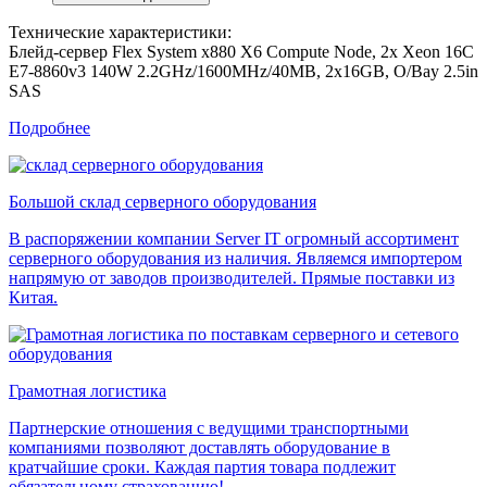
Технические характеристики:
Блейд-сервер Flex System x880 X6 Compute Node, 2x Xeon 16C
E7-8860v3 140W 2.2GHz/1600MHz/40MB, 2x16GB, O/Bay 2.5in
SAS
Подробнее
Большой склад серверного оборудования
В распоряжении компании Server IT огромный ассортимент
серверного оборудования из наличия. Являемся импортером
напрямую от заводов производителей. Прямые поставки из
Китая.
Грамотная логистика
Партнерские отношения с ведущими транспортными
компаниями позволяют доставлять оборудование в
кратчайшие сроки. Каждая партия товара подлежит
обязательному страхованию!