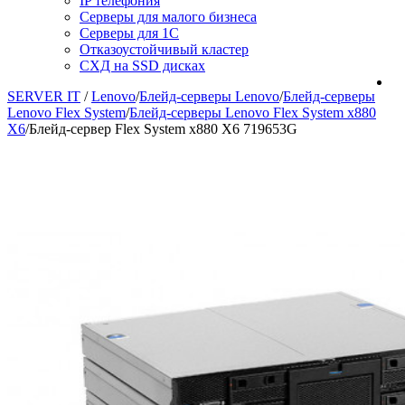
IP телефония
Серверы для малого бизнеса
Серверы для 1С
Отказоустойчивый кластер
СХД на SSD дисках
SERVER IT
/
Lenovo
/
Блейд-серверы Lenovo
/
Блейд-серверы
Lenovo Flex System
/
Блейд-серверы Lenovo Flex System x880
X6
/
Блейд-сервер Flex System x880 X6 719653G