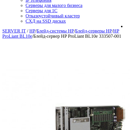
IP телефония
Серверы для малого бизнеса
Серверы для 1С
Отказоустойчивый кластер
СХД на SSD дисках
SERVER IT
/
HP
/
Блейд-системы HP
/
Блейд-серверы HP
/
HP
ProLiant BL10e
/
Блейд-сервер HP ProLiant BL10e 333507-001