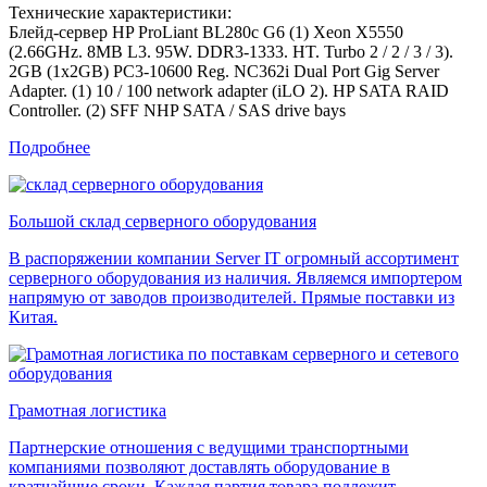
Технические характеристики:
Блейд-сервер HP ProLiant BL280c G6 (1) Xeon X5550
(2.66GHz. 8MB L3. 95W. DDR3-1333. HT. Turbo 2 / 2 / 3 / 3).
2GB (1x2GB) PC3-10600 Reg. NC362i Dual Port Gig Server
Adapter. (1) 10 / 100 network adapter (iLO 2). HP SATA RAID
Controller. (2) SFF NHP SATA / SAS drive bays
Подробнее
Большой склад серверного оборудования
В распоряжении компании Server IT огромный ассортимент
серверного оборудования из наличия. Являемся импортером
напрямую от заводов производителей. Прямые поставки из
Китая.
Грамотная логистика
Партнерские отношения с ведущими транспортными
компаниями позволяют доставлять оборудование в
кратчайшие сроки. Каждая партия товара подлежит