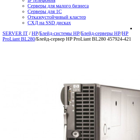
IP телефония
Серверы для малого бизнеса
Серверы для 1С
Отказоустойчивый кластер
СХД на SSD дисках
SERVER IT
/
HP
/
Блейд-системы HP
/
Блейд-серверы HP
/
HP
ProLiant BL280
/
Блейд-сервер HP ProLiant BL280 457924-421