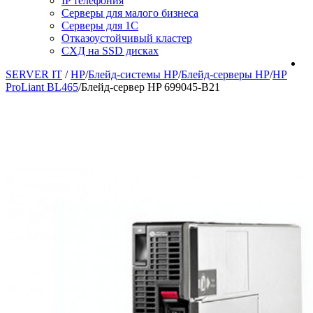
IP телефония
Серверы для малого бизнеса
Серверы для 1С
Отказоустойчивый кластер
СХД на SSD дисках
SERVER IT
/
HP
/
Блейд-системы HP
/
Блейд-серверы HP
/
HP
ProLiant BL465
/
Блейд-сервер HP 699045-B21