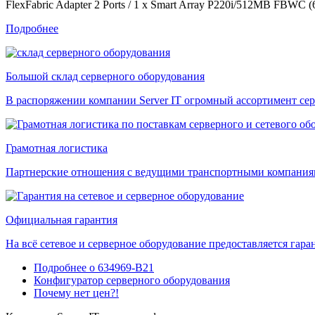
FlexFabric Adapter 2 Ports / 1 x Smart Array P220i/512MB FBWC 
Подробнее
Большой склад серверного оборудования
В распоряжении компании Server IT огромный ассортимент сер
Грамотная логистика
Партнерские отношения с ведущими транспортными компаниями
Официальная гарантия
На всё сетевое и серверное оборудование предоставляется гаран
Подробнее о 634969-B21
Конфигуратор серверного оборудования
Почему нет цен?!