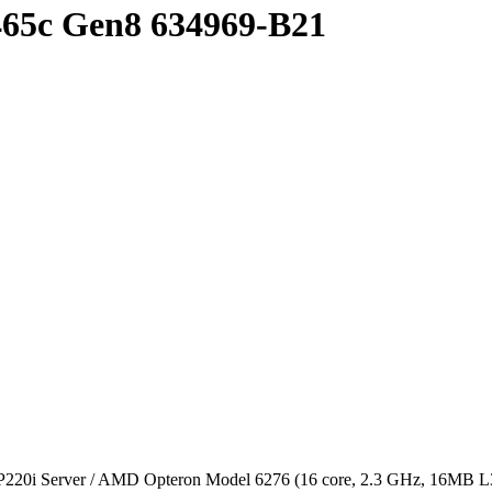
65c Gen8 634969-B21
20i Server / AMD Opteron Model 6276 (16 core, 2.3 GHz, 16MB L3