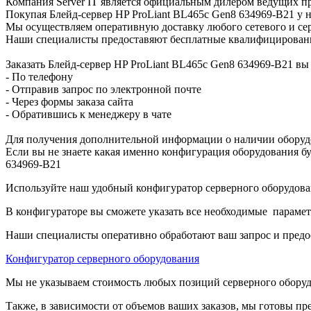
Компания Server IT является официальным дилером ведущих пр
Покупая Блейд-сервер HP ProLiant BL465c Gen8 634969-B21 у 
Мы осуществляем оперативную доставку любого сетевого и сер
Наши специалисты предоставяют бесплатные квалифицированны
Заказать Блейд-сервер HP ProLiant BL465c Gen8 634969-B21 в
- По телефону
- Отправив запрос по электронной почте
- Через формы заказа сайта
- Обратившись к менеджеру в чате
Для получения дополнительной информации о наличии оборудо
Если вы не знаете какая именно конфигурация оборудования бу
634969-B21
Используйте наш удобный конфигуратор серверного оборудован
В конфигураторе вы сможете указать все необходимые парамет
Наши специалисты оперативно обработают ваш запрос и предо
Конфигуратор серверного оборудования
Мы не указываем стоимость любых позиций серверного оборудов
Также, в зависимости от объемов ваших заказов, мы готовы пр