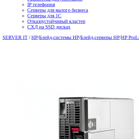
IP телефония
Серверы для малого бизнеса
Серверы для 1С
Отказоустойчивый кластер
СХД на SSD дисках
SERVER IT
/
HP
/
Блейд-системы HP
/
Блейд-серверы HP
/
HP ProL