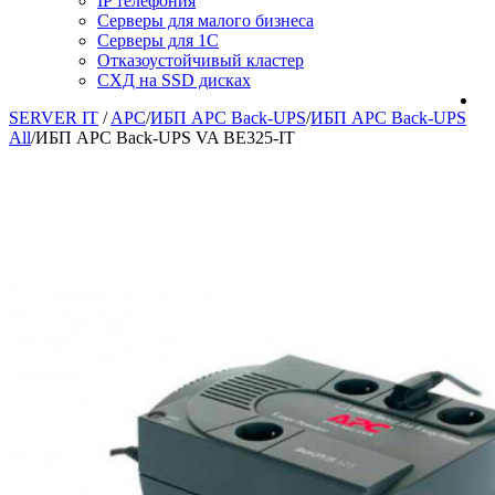
IP телефония
Серверы для малого бизнеса
Серверы для 1С
Отказоустойчивый кластер
СХД на SSD дисках
SERVER IT
/
APC
/
ИБП APC Back-UPS
/
ИБП APC Back-UPS
All
/
ИБП APC Back-UPS VA BE325-IT