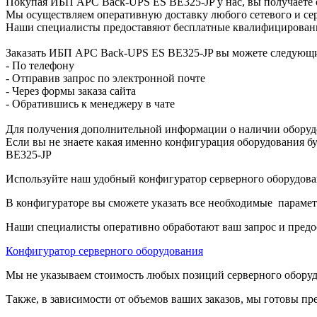
Покупая ИБП APC Back-UPS ES BE325-JP у нас, вы получаете 
Мы осуществляем оперативную доставку любого сетевого и сер
Наши специалисты предоставяют бесплатные квалифицированны
Заказать ИБП APC Back-UPS ES BE325-JP вы можете следующ
- По телефону
- Отправив запрос по электронной почте
- Через формы заказа сайта
- Обратившись к менеджеру в чате
Для получения дополнительной информации о наличии оборудо
Если вы не знаете какая именно конфигурация оборудования бу
BE325-JP
Используйте наш удобный конфигуратор серверного оборудован
В конфигураторе вы сможете указать все необходимые парамет
Наши специалисты оперативно обработают ваш запрос и предо
Конфигуратор серверного оборудования
Мы не указываем стоимость любых позиций серверного оборудов
Также, в зависимости от объемов ваших заказов, мы готовы пр