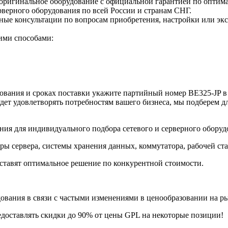
оригинальное оборудование с официальной гарантией по оптима
верного оборудования по всей России и странам СНГ.
е консультации по вопросам приобретения, настройки или экс
ими способами:
вания и сроках поставки укажите партийный номер BE325-JP в 
дет удовлетворять потребностям вашего бизнеса, мы подберем д
ия для индивидуального подбора сетевого и серверного оборуд
ры сервера, системы хранения данных, коммутатора, рабочей ст
ставят оптимальное решение по конкурентной стоимости.
ания в связи с частыми изменениями в ценообразовании на рынк
едоставлять скидки до 90% от цены GPL на некоторые позиции!