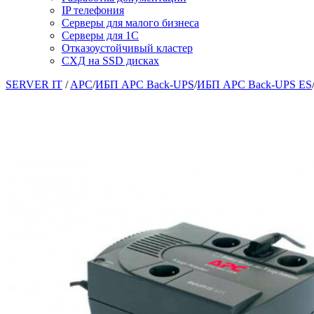
IP телефония
Серверы для малого бизнеса
Серверы для 1С
Отказоустойчивый кластер
СХД на SSD дисках
SERVER IT
/
APC
/
ИБП APC Back-UPS
/
ИБП APC Back-UPS ES