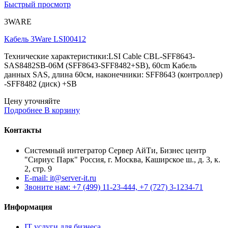
Быстрый просмотр
3WARE
Кабель 3Ware LSI00412
Технические характеристики:LSI Cable CBL-SFF8643-
SAS8482SB-06M (SFF8643-SFF8482+SB), 60cm Кабель
данных SAS, длина 60см, наконечники: SFF8643 (контроллер)
-SFF8482 (диск) +SB
Цену уточняйте
Подробнее
В корзину
Контакты
Системный интегратор Сервер АйТи, Бизнес центр
"Сириус Парк" Россия, г. Москва, Каширское ш., д. 3, к.
2, стр. 9
E-mail: it@server-it.ru
Звоните нам: +7 (499) 11-23-444, +7 (727) 3-1234-71
Информация
IT услуги для бизнеса