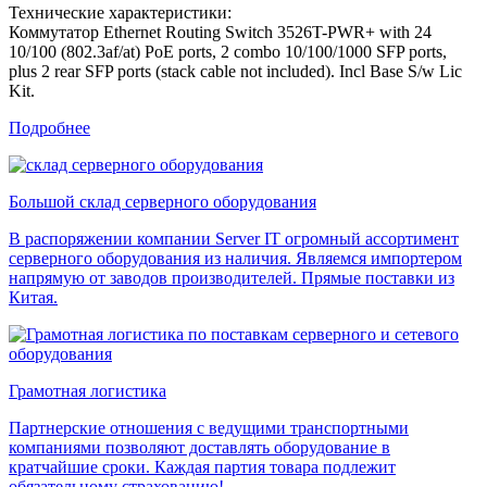
Технические характеристики:
Коммутатор Ethernet Routing Switch 3526T-PWR+ with 24
10/100 (802.3af/at) PoE ports, 2 combo 10/100/1000 SFP ports,
plus 2 rear SFP ports (stack cable not included). Incl Base S/w Lic
Kit.
Подробнее
Большой склад серверного оборудования
В распоряжении компании Server IT огромный ассортимент
серверного оборудования из наличия. Являемся импортером
напрямую от заводов производителей. Прямые поставки из
Китая.
Грамотная логистика
Партнерские отношения с ведущими транспортными
компаниями позволяют доставлять оборудование в
кратчайшие сроки. Каждая партия товара подлежит
обязательному страхованию!