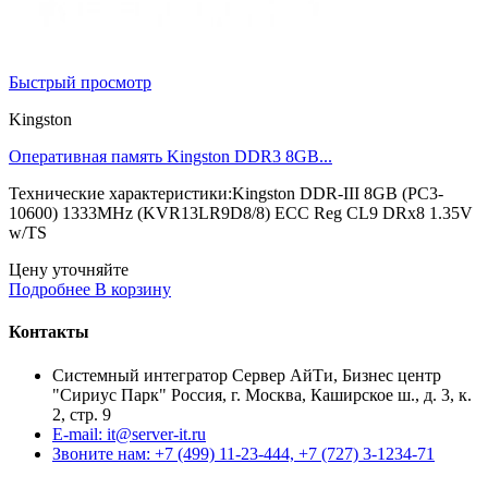
Быстрый просмотр
Kingston
Оперативная память Kingston DDR3 8GB...
Технические характеристики:Kingston DDR-III 8GB (PC3-
10600) 1333MHz (KVR13LR9D8/8) ECC Reg CL9 DRx8 1.35V
w/TS
Цену уточняйте
Подробнее
В корзину
Контакты
Системный интегратор Сервер АйТи, Бизнес центр
"Сириус Парк" Россия, г. Москва, Каширское ш., д. 3, к.
2, стр. 9
E-mail: it@server-it.ru
Звоните нам: +7 (499) 11-23-444, +7 (727) 3-1234-71