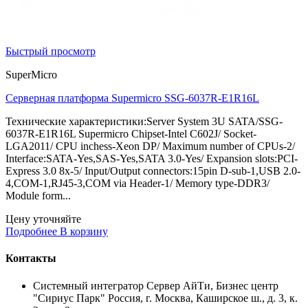
Быстрый просмотр
SuperMicro
Серверная платформа Supermicro SSG-6037R-E1R16L
Технические характеристики:Server System 3U SATA/SSG-
6037R-E1R16L Supermicro Chipset-Intel C602J/ Socket-
LGA2011/ CPU inchess-Xeon DP/ Maximum number of CPUs-2/
Interface:SATA-Yes,SAS-Yes,SATA 3.0-Yes/ Expansion slots:PCI-
Express 3.0 8x-5/ Input/Output connectors:15pin D-sub-1,USB 2.0-
4,COM-1,RJ45-3,COM via Header-1/ Memory type-DDR3/
Module form...
Цену уточняйте
Подробнее
В корзину
Контакты
Системный интегратор Сервер АйТи, Бизнес центр
"Сириус Парк" Россия, г. Москва, Каширское ш., д. 3, к.