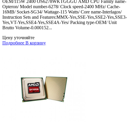
OEM/115W 2400 OS6278WKTGGGU AMD CPU Family name-
Opteron/ Model number-6278/ Clock speed-2400 MHz/ Cache-
16MB/ Socket-SG34/ Wattage-115 Watts/ Core name-Interlagos/
Instruction Sets and Features:MMX-Yes,SSE-Yes,SSE2-Yes,SSE3-
Yes,VT-Yes,SSE4-Yes,SSE4A-Yes/ Packing type-OEM/ Unit
Brutto Volume-0.000152...
Цену уточняйте
Подробнее
В корзину