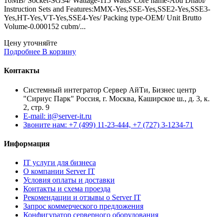
16MB/ Socket-SG34/ Wattage-115 Watts/ Core name-Abu Dhabi/
Instruction Sets and Features:MMX-Yes,SSE-Yes,SSE2-Yes,SSE3-
Yes,HT-Yes,VT-Yes,SSE4-Yes/ Packing type-OEM/ Unit Brutto
Volume-0.000152 cubm/...
Цену уточняйте
Подробнее
В корзину
Контакты
Системный интегратор Сервер АйТи, Бизнес центр
"Сириус Парк" Россия, г. Москва, Каширское ш., д. 3, к.
2, стр. 9
E-mail: it@server-it.ru
Звоните нам: +7 (499) 11-23-444, +7 (727) 3-1234-71
Информация
IT услуги для бизнеса
О компании Server IT
Условия оплаты и доставки
Контакты и схема проезда
Рекомендации и отзывы о Server IT
Запрос коммерческого предложения
Конфигуратор серверного оборудования