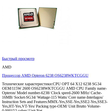
Быстрый просмотр
AMD
Процессор AMD Opteron 6238 OS6238WKTCGGU
Технические характеристики:CPU OPT 64 X12 6238 SG34
OEM/115W 2600 OS6238WKTCGGU AMD CPU Family name-
Opteron/ Model number-6238/ Clock speed-2600 MHz/ Cache-
16MB/ Socket-SG34/ Wattage-115 Watts/ Core name-Interlagos/
Instruction Sets and Features:MMX-Yes,SSE-Yes,SSE2-Yes,SSE3-
Yes,HT-Yes,VT-Yes/ Packing type-OEM/ Unit Brutto Volume-
0.000152 cubm/ Unit Net...