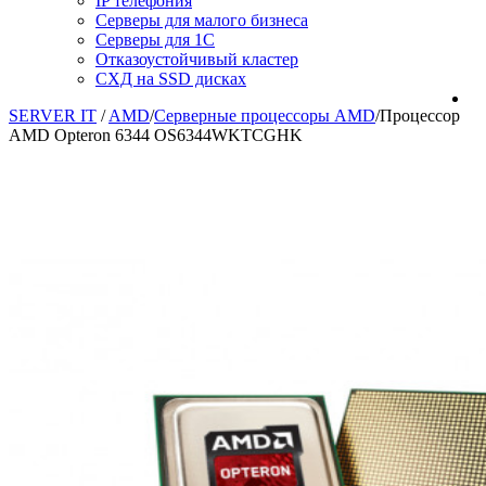
IP телефония
Серверы для малого бизнеса
Серверы для 1С
Отказоустойчивый кластер
СХД на SSD дисках
SERVER IT
/
AMD
/
Серверные процессоры AMD
/
Процессор
AMD Opteron 6344 OS6344WKTCGHK