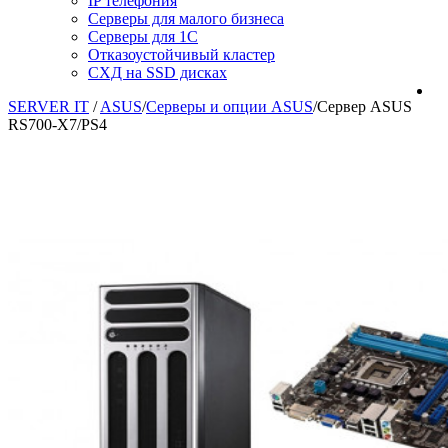
IP телефония
Серверы для малого бизнеса
Серверы для 1С
Отказоустойчивый кластер
СХД на SSD дисках
SERVER IT
/
ASUS
/
Серверы и опции ASUS
/
Сервер ASUS
RS700-X7/PS4