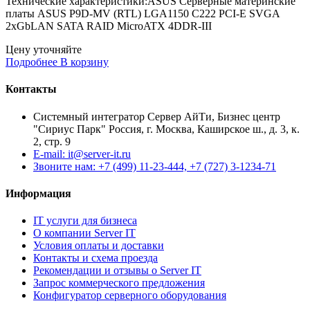
Технические характеристики:ASUS Серверные материнские
платы ASUS P9D-MV (RTL) LGA1150 C222 PCI-E SVGA
2xGbLAN SATA RAID MicroATX 4DDR-III
Цену уточняйте
Подробнее
В корзину
Контакты
Системный интегратор Сервер АйТи, Бизнес центр
"Сириус Парк" Россия, г. Москва, Каширское ш., д. 3, к.
2, стр. 9
E-mail: it@server-it.ru
Звоните нам: +7 (499) 11-23-444, +7 (727) 3-1234-71
Информация
IT услуги для бизнеса
О компании Server IT
Условия оплаты и доставки
Контакты и схема проезда
Рекомендации и отзывы о Server IT
Запрос коммерческого предложения
Конфигуратор серверного оборудования