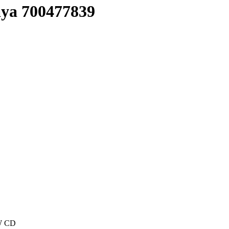
ya 700477839
W CD