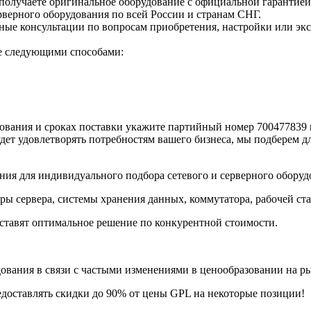
получаете оригинальное оборудование с официальной гарантией
верного оборудования по всей России и странам СНГ.
е консультации по вопросам приобретения, настройки или экс
те следующими способами:
вания и сроках поставки укажите партийный номер 700477839 в
дет удовлетворять потребностям вашего бизнеса, мы подберем д
ия для индивидуального подбора сетевого и серверного оборуд
ры сервера, системы хранения данных, коммутатора, рабочей ст
ставят оптимальное решение по конкурентной стоимости.
ания в связи с частыми изменениями в ценообразовании на рынк
едоставлять скидки до 90% от цены GPL на некоторые позиции!