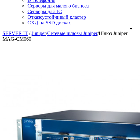
IP телефония
Серверы для малого бизнеса
Серверы для 1С
Отказоустойчивый кластер
СХД на SSD дисках
SERVER IT
/
Juniper
/
Сетевые шлюзы Juniper
/
Шлюз Juniper
MAG-CM060