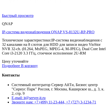
Быстрый просмотр
QNAP
IP-система видеонаблюдения QNAP VS-8132U-RP-PRO
Технические характеристики:IP-система видеонаблюдения с
32 каналами на 8 слотов для HDD для записи видео VioStor
NVR 32-ch. (H.264, MxPEG, MPEG-4, M-JPEG), Dual Core Intel
Core i3-2120 3.3 ГГц, стоечное исполнение 2U-RM
Цену уточняйте
Подробнее
В корзину
Контакты
Системный интегратор Сервер АйТи, Бизнес центр
"Сириус Парк" Россия, г. Москва, Каширское ш., д. 3, к.
2, стр. 9
E-mail: it@server-it.ru
Звоните нам: +7 (499) 11-23-444, +7 (727) 3-1234-71