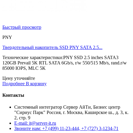
Быстрый просмотр
PNY
Твердотельный накопитель SSD PNY SATA 2.5...
Технические характеристики:PNY SSD 2.5 inches SATA3
120GB Prevail 5K RTL SATA 6Gb/s, r/w 550/515 Mb/s, rand.r/w
85000 IOPS, MLC 5K
Цену уточняйте
Подробнее
В корзину
Контакты
Системный интегратор Сервер АйТи, Бизнес центр
"Сириус Парк" Россия, г. Москва, Каширское ш., д. 3, к.
2, стр. 9
E-mail: it@server-it.ru
Звоните нам: +7 (499) 11-23-444, +7 (727) 3-1234-71