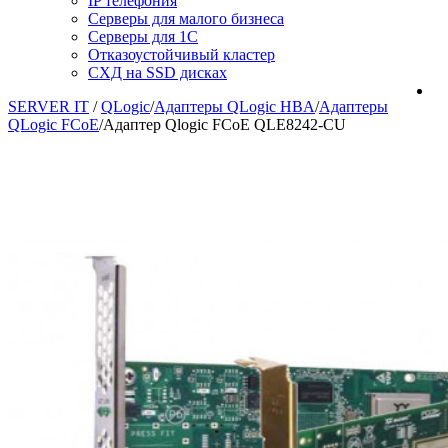
IP телефония
Серверы для малого бизнеса
Серверы для 1С
Отказоустойчивый кластер
СХД на SSD дисках
SERVER IT
/
QLogic
/
Адаптеры QLogic HBA
/
Адаптеры
QLogic FCoE
/
Адаптер Qlogic FCoE QLE8242-CU