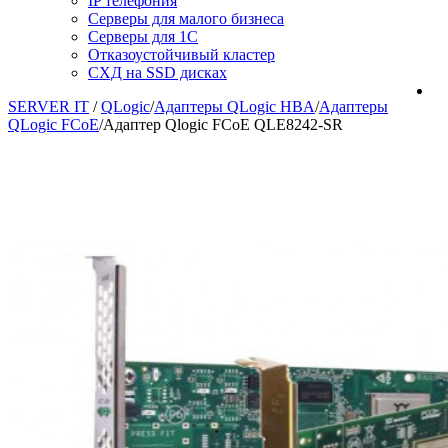
IP телефония
Серверы для малого бизнеса
Серверы для 1С
Отказоустойчивый кластер
СХД на SSD дисках
SERVER IT
/
QLogic
/
Адаптеры QLogic HBA
/
Адаптеры
QLogic FCoE
/
Адаптер Qlogic FCoE QLE8242-SR