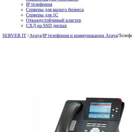
IP телефония
Серверы для малого бизнеса
Серверы для 1С
Отказоустойчивый кластер
СХД на SSD дисках
SERVER IT
/
Avaya
/
IP телефония и коммуникации Avaya
/
Телефо