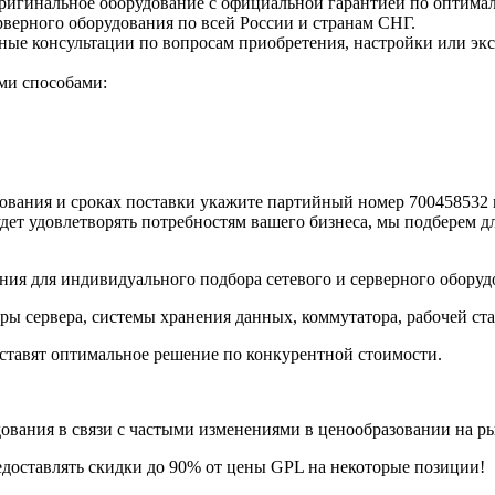
 оригинальное оборудование с официальной гарантией по оптима
верного оборудования по всей России и странам СНГ.
е консультации по вопросам приобретения, настройки или экс
ми способами:
вания и сроках поставки укажите партийный номер 700458532 в
дет удовлетворять потребностям вашего бизнеса, мы подберем д
ия для индивидуального подбора сетевого и серверного оборуд
ры сервера, системы хранения данных, коммутатора, рабочей ст
ставят оптимальное решение по конкурентной стоимости.
ания в связи с частыми изменениями в ценообразовании на рынк
едоставлять скидки до 90% от цены GPL на некоторые позиции!