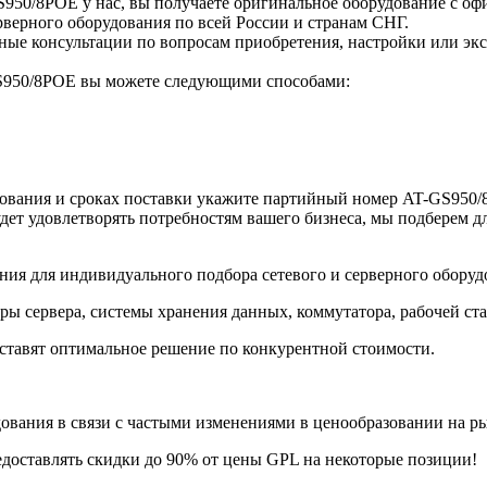
GS950/8POE у нас, вы получаете оригинальное оборудование с о
верного оборудования по всей России и странам СНГ.
е консультации по вопросам приобретения, настройки или экс
T-GS950/8POE вы можете следующими способами:
вания и сроках поставки укажите партийный номер AT-GS950/8
дет удовлетворять потребностям вашего бизнеса, мы подберем д
ия для индивидуального подбора сетевого и серверного оборуд
ры сервера, системы хранения данных, коммутатора, рабочей ст
ставят оптимальное решение по конкурентной стоимости.
ания в связи с частыми изменениями в ценообразовании на рынк
едоставлять скидки до 90% от цены GPL на некоторые позиции!