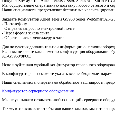
Покупая Коммутатор Allied Telesis GS950 Series WebSmart AT-
Мы осуществляем оперативную доставку любого сетевого и сер
Наши специалисты предоставяют бесплатные квалифицированны
Заказать Коммутатор Allied Telesis GS950 Series WebSmart A
- По телефону
- Отправив запрос по электронной почте
- Через формы заказа сайта
- Обратившись к менеджеру в чате
Для получения дополнительной информации о наличии оборудо
Если вы не знаете какая именно конфигурация оборудования бу
AT-GS950/8POE
Используйте наш удобный конфигуратор серверного оборудован
В конфигураторе вы сможете указать все необходимые парамет
Наши специалисты оперативно обработают ваш запрос и предо
Конфигуратор серверного оборудования
Мы не указываем стоимость любых позиций серверного оборудов
Также, в зависимости от объемов ваших заказов, мы готовы пр