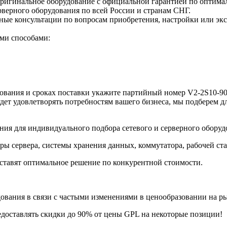
оригинальное оборудование с официальной гарантией по оптима
верного оборудования по всей России и странам СНГ.
е консультации по вопросам приобретения, настройки или экс
ми способами:
вания и сроках поставки укажите партийный номер V2-2S10-900
дет удовлетворять потребностям вашего бизнеса, мы подберем д
ия для индивидуального подбора сетевого и серверного оборуд
ры сервера, системы хранения данных, коммутатора, рабочей ст
ставят оптимальное решение по конкурентной стоимости.
ания в связи с частыми изменениями в ценообразовании на рынк
едоставлять скидки до 90% от цены GPL на некоторые позиции!