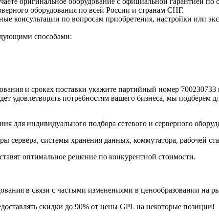
чаете оригинальное оборудование с официальной гарантией по 
верного оборудования по всей России и странам СНГ.
е консультации по вопросам приобретения, настройки или экс
едующими способами:
вания и сроках поставки укажите партийный номер 700230733 в
дет удовлетворять потребностям вашего бизнеса, мы подберем д
ия для индивидуального подбора сетевого и серверного оборуд
ры сервера, системы хранения данных, коммутатора, рабочей ст
ставят оптимальное решение по конкурентной стоимости.
ания в связи с частыми изменениями в ценообразовании на рынк
едоставлять скидки до 90% от цены GPL на некоторые позиции!