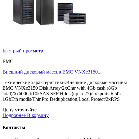
Быстрый просмотр
EMC
Внешний дисковый массив EMC VNXe3150...
Технические характеристики:Внешние дисковые массивы
EMC VNXe3150 Disk Array/2xCntr with 4Gb cash (8Gb
total)/6x600Gb10kSAS SFF Hdds (up to 25)/2x2ports RJ45
1GbEth modls/ThinPro,Deduplication,Local Protect/2xRPS
Цену уточняйте
Подробнее
В корзину
Контакты