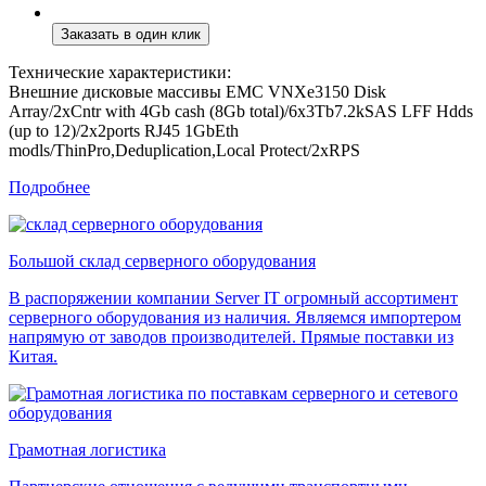
Технические характеристики:
Внешние дисковые массивы EMC VNXe3150 Disk
Array/2xCntr with 4Gb cash (8Gb total)/6x3Tb7.2kSAS LFF Hdds
(up to 12)/2x2ports RJ45 1GbEth
modls/ThinPro,Deduplication,Local Protect/2xRPS
Подробнее
Большой склад серверного оборудования
В распоряжении компании Server IT огромный ассортимент
серверного оборудования из наличия. Являемся импортером
напрямую от заводов производителей. Прямые поставки из
Китая.
Грамотная логистика