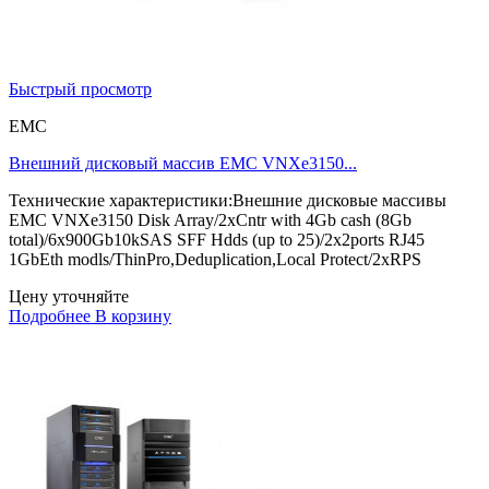
Быстрый просмотр
EMC
Внешний дисковый массив EMC VNXe3150...
Технические характеристики:Внешние дисковые массивы
EMC VNXe3150 Disk Array/2xCntr with 4Gb cash (8Gb
total)/6x900Gb10kSAS SFF Hdds (up to 25)/2x2ports RJ45
1GbEth modls/ThinPro,Deduplication,Local Protect/2xRPS
Цену уточняйте
Подробнее
В корзину