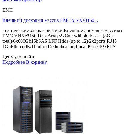
EMC
Внешний дисковый массив EMC VNXe3150...
Технические характеристики:Внешние дисковые массивы
EMC VNXe3150 Disk Array/2xCntr with 4Gb cash (8Gb
total)/6x600Gb15kSAS LFF Hdds (up to 12)/2x2ports RJ45
1GbEth modls/ThinPro,Deduplication,Local Protect/2xRPS
Цену уточняйте
Подробнее
В корзину