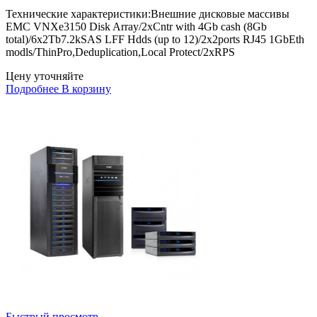
Технические характеристики:Внешние дисковые массивы
EMC VNXe3150 Disk Array/2xCntr with 4Gb cash (8Gb
total)/6x2Tb7.2kSAS LFF Hdds (up to 12)/2x2ports RJ45 1GbEth
modls/ThinPro,Deduplication,Local Protect/2xRPS
Цену уточняйте
Подробнее
В корзину
Быстрый просмотр