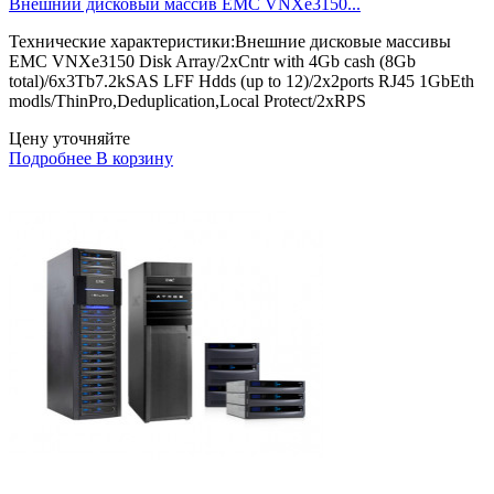
Внешний дисковый массив EMC VNXe3150...
Технические характеристики:Внешние дисковые массивы
EMC VNXe3150 Disk Array/2xCntr with 4Gb cash (8Gb
total)/6x3Tb7.2kSAS LFF Hdds (up to 12)/2x2ports RJ45 1GbEth
modls/ThinPro,Deduplication,Local Protect/2xRPS
Цену уточняйте
Подробнее
В корзину