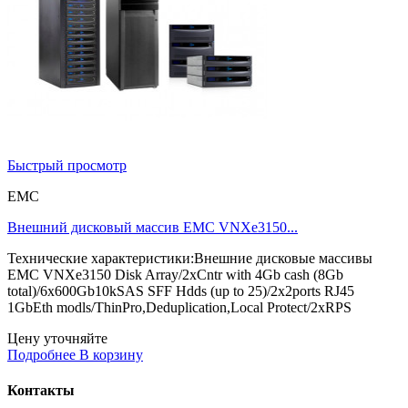
Быстрый просмотр
EMC
Внешний дисковый массив EMC VNXe3150...
Технические характеристики:Внешние дисковые массивы
EMC VNXe3150 Disk Array/2xCntr with 4Gb cash (8Gb
total)/6x600Gb10kSAS SFF Hdds (up to 25)/2x2ports RJ45
1GbEth modls/ThinPro,Deduplication,Local Protect/2xRPS
Цену уточняйте
Подробнее
В корзину
Контакты