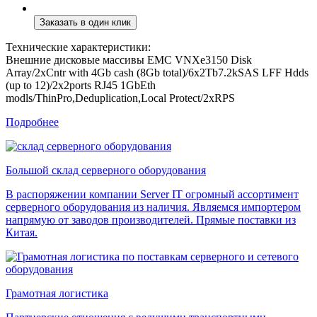
Технические характеристики:
Внешние дисковые массивы EMC VNXe3150 Disk
Array/2xCntr with 4Gb cash (8Gb total)/6x2Tb7.2kSAS LFF Hdds
(up to 12)/2x2ports RJ45 1GbEth
modls/ThinPro,Deduplication,Local Protect/2xRPS
Подробнее
Большой склад серверного оборудования
В распоряжении компании Server IT огромный ассортимент
серверного оборудования из наличия. Являемся импортером
напрямую от заводов производителей. Прямые поставки из
Китая.
Грамотная логистика