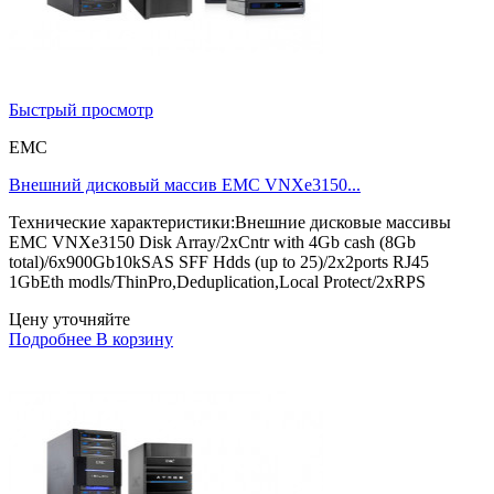
Быстрый просмотр
EMC
Внешний дисковый массив EMC VNXe3150...
Технические характеристики:Внешние дисковые массивы
EMC VNXe3150 Disk Array/2xCntr with 4Gb cash (8Gb
total)/6x900Gb10kSAS SFF Hdds (up to 25)/2x2ports RJ45
1GbEth modls/ThinPro,Deduplication,Local Protect/2xRPS
Цену уточняйте
Подробнее
В корзину