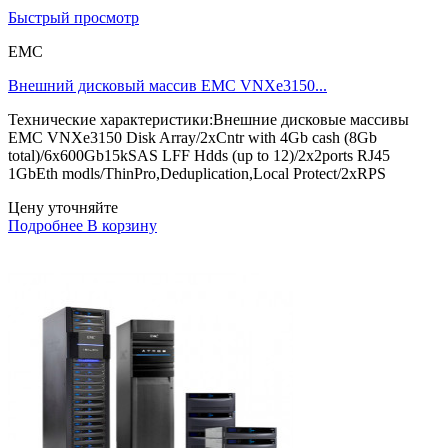
Быстрый просмотр
EMC
Внешний дисковый массив EMC VNXe3150...
Технические характеристики:Внешние дисковые массивы
EMC VNXe3150 Disk Array/2xCntr with 4Gb cash (8Gb
total)/6x600Gb15kSAS LFF Hdds (up to 12)/2x2ports RJ45
1GbEth modls/ThinPro,Deduplication,Local Protect/2xRPS
Цену уточняйте
Подробнее
В корзину